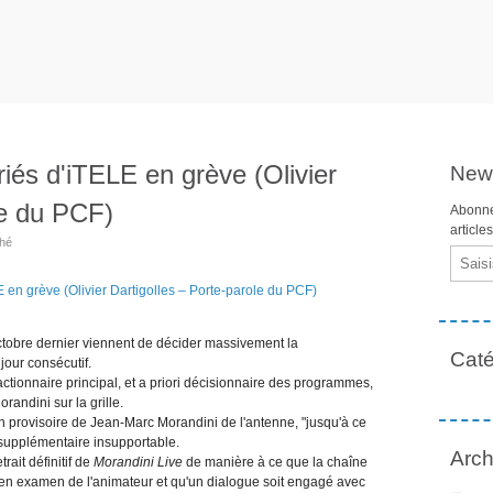
riés d'iTELE en grève (Olivier
News
le du PCF)
Abonne
article
ahé
Email
ctobre dernier viennent de décider massivement la
Caté
our consécutif.
actionnaire principal, et a priori décisionnaire des programmes,
ndini sur la grille.
on provisoire de Jean-Marc Morandini de l'antenne, "jusqu'à ce
 supplémentaire insupportable.
Arch
rait définitif de
Morandini Live
de manière à ce que la chaîne
e en examen de l'animateur et qu'un dialogue soit engagé avec