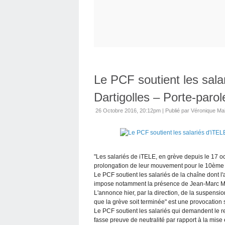
Le PCF soutient les sala
Dartigolles – Porte-paro
26 Octobre 2016, 20:12pm
|
Publié par Véronique M
"Les salariés de iTELE, en grève depuis le 17 o
prolongation de leur mouvement pour le 10ème j
Le PCF soutient les salariés de la chaîne dont l'
impose notamment la présence de Jean-Marc Mora
L'annonce hier, par la direction, de la suspensi
que la grève soit terminée" est une provocation
Le PCF soutient les salariés qui demandent le ret
fasse preuve de neutralité par rapport à la mis