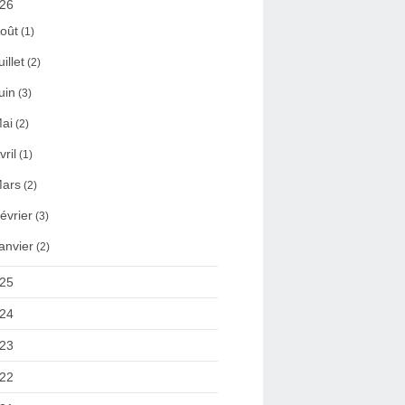
26
oût
(1)
uillet
(2)
uin
(3)
ai
(2)
vril
(1)
ars
(2)
évrier
(3)
anvier
(2)
25
24
23
22