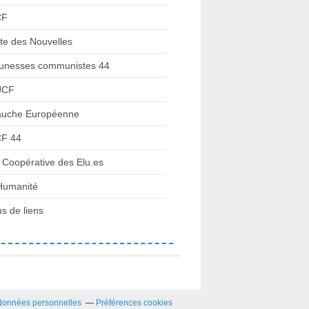
CF
te des Nouvelles
unesses communistes 44
JCF
uche Européenne
F 44
 Coopérative des Elu.es
Humanité
us de liens
données personnelles
Préférences cookies