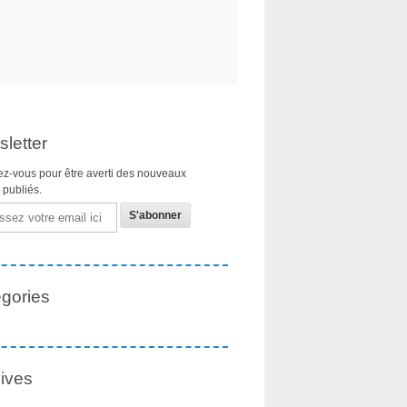
letter
z-vous pour être averti des nouveaux
s publiés.
gories
ives