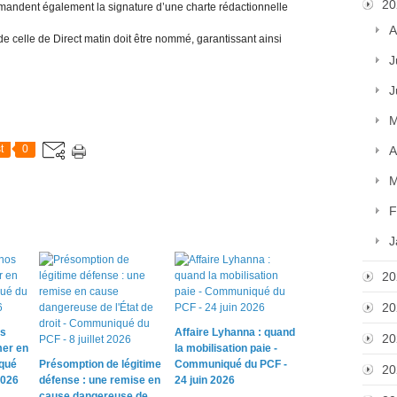
20
emandent également la signature d’une charte rédactionnelle
A
de celle de Direct matin doit être nommé, garantissant ainsi
J
J
M
t
0
A
M
F
J
20
20
os
Affaire Lyhanna : quand
20
mer en
la mobilisation paie -
qué
Présomption de légitime
Communiqué du PCF -
20
2026
défense : une remise en
24 juin 2026
cause dangereuse de