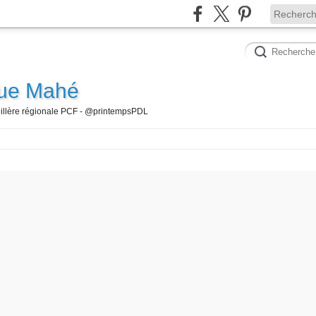
que Mahé
seillère régionale PCF - @printempsPDL