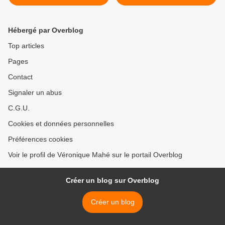
victoire communiste pour la
et contrôle public et social !
justice et la responsabilité !
- Communiqué PCF du
(FABIEN ROUSSEL)
29/01/2026 >
Hébergé par Overblog
Top articles
Pages
Contact
Signaler un abus
C.G.U.
Cookies et données personnelles
Préférences cookies
Voir le profil de Véronique Mahé sur le portail Overblog
Créer un blog sur Overblog
Créer un blog