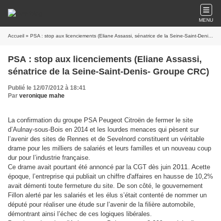
MENU
Accueil
» PSA : stop aux licenciements (Eliane Assassi, sénatrice de la Seine-Saint-Denis- Groupe CRC)
PSA : stop aux licenciements (Eliane Assassi,
sénatrice de la Seine-Saint-Denis- Groupe CRC)
Publié le 12/07/2012 à 18:41
Par
veronique mahe
La confirmation du groupe PSA Peugeot Citroën de fermer le site
d’Aulnay-sous-Bois en 2014 et les lourdes menaces qui pèsent sur
l’avenir des sites de Rennes et de Sevelnord constituent un véritable
drame pour les milliers de salariés et leurs familles et un nouveau coup
dur pour l’industrie française.
2011. A
Ce drame avait pourtant été annoncé par la CGT dès juin
cette
époque, l’entreprise qui publiait un chiffre d'affaires en hausse de 10,2%
avait démenti toute fermeture du site. De son côté, le gouvernement
Fillon alerté par les salariés et les élus s’était contenté de nommer un
député pour réaliser une étude sur l’avenir de la filière automobile,
démontrant ainsi l’échec de ces logiques libérales.