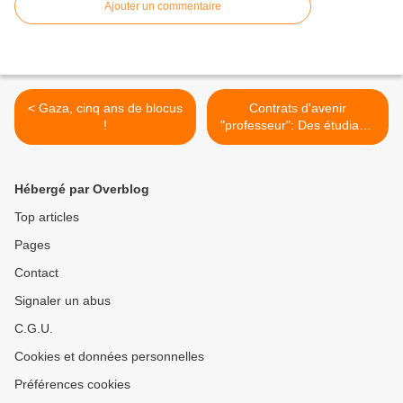
Ajouter un commentaire
< Gaza, cinq ans de blocus
Contrats d'avenir
!
"professeur": Des étudiants
précaires pour remplacer
les enseignants ? Non
merci >
Hébergé par Overblog
Top articles
Pages
Contact
Signaler un abus
C.G.U.
Cookies et données personnelles
Préférences cookies