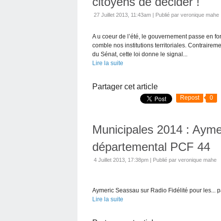
citoyens de décider !
27 Juillet 2013, 11:43am
|
Publié par veronique mahe
A u coeur de l’été, le gouvernement passe en for
comble nos institutions territoriales. Contrairem
du Sénat, cette loi donne le signal...
Lire la suite
Partager cet article
Repost
0
Municipales 2014 : Ayme
départemental PCF 44
4 Juillet 2013, 17:38pm
|
Publié par veronique mahe
Aymeric Seassau sur Radio Fidélité pour les...
Lire la suite