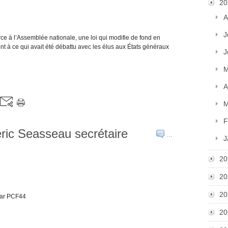
20
A
J
ce à l’Assemblée nationale, une loi qui modifie de fond en
ent à ce qui avait été débattu avec les élus aux États généraux
J
M
A
M
F
ric Seasseau secrétaire
…
J
20
20
20
 par PCF44
20