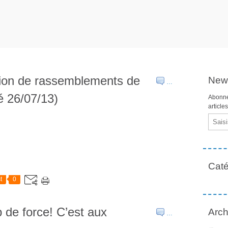
ction de rassemblements de
News
…
é 26/07/13)
Abonne
article
Email
Caté
t
0
 de force! C’est aux
Arch
…