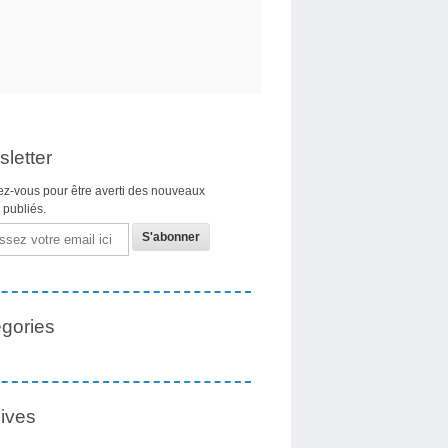
letter
z-vous pour être averti des nouveaux
s publiés.
gories
ives