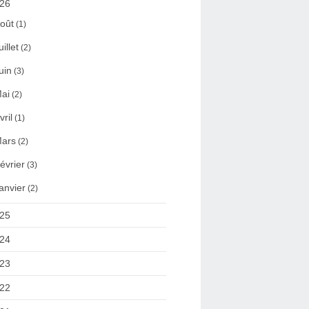
26
oût
(1)
uillet
(2)
uin
(3)
ai
(2)
vril
(1)
ars
(2)
évrier
(3)
anvier
(2)
25
24
23
22