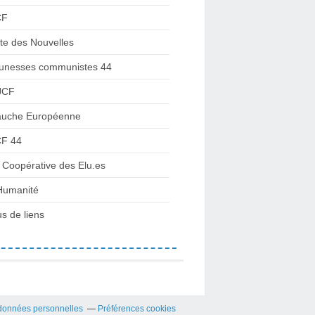
CF
te des Nouvelles
unesses communistes 44
JCF
uche Européenne
F 44
 Coopérative des Elu.es
Humanité
us de liens
données personnelles
Préférences cookies