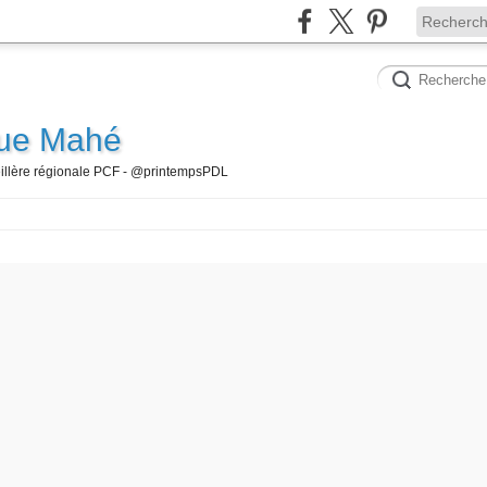
que Mahé
seillère régionale PCF - @printempsPDL