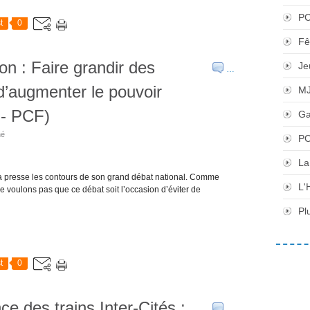
P
t
0
Fê
n : Faire grandir des
Je
…
d’augmenter le pouvoir
M
 - PCF)
Ga
hé
PC
La
a presse les contours de son grand débat national. Comme
L'
e voulons pas que ce débat soit l’occasion d’éviter de
Pl
t
0
e des trains Inter-Cités :
…