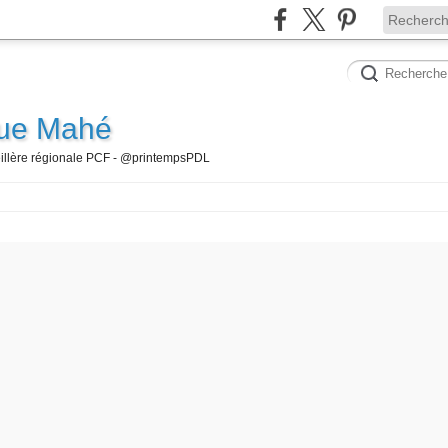
que Mahé
seillère régionale PCF - @printempsPDL