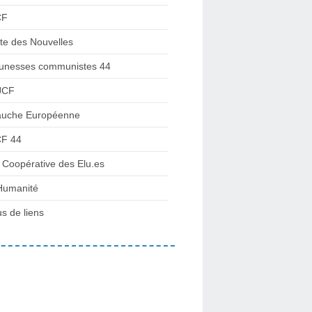
CF
te des Nouvelles
unesses communistes 44
JCF
uche Européenne
F 44
 Coopérative des Elu.es
Humanité
us de liens