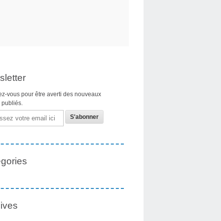
letter
z-vous pour être averti des nouveaux
s publiés.
gories
ives