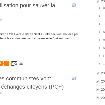
20
lisation pour sauver la
…
A
J
hé
J
M
é de Creil vers le site de Senlis. Cette décision, décidée par
hensible et dangereuse. La maternité de Creil est une
A
M
F
t
0
J
20
Les communistes vont
…
20
es échanges citoyens (PCF)
20
hé
20