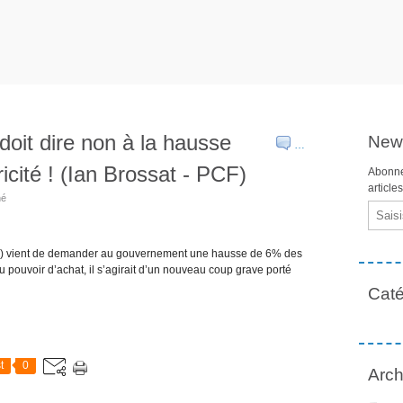
oit dire non à la hausse
News
…
ricité ! (Ian Brossat - PCF)
Abonne
article
hé
Email
E) vient de demander au gouvernement une hausse de 6% des
 du pouvoir d’achat, il s’agirait d’un nouveau coup grave porté
Caté
t
0
Arch