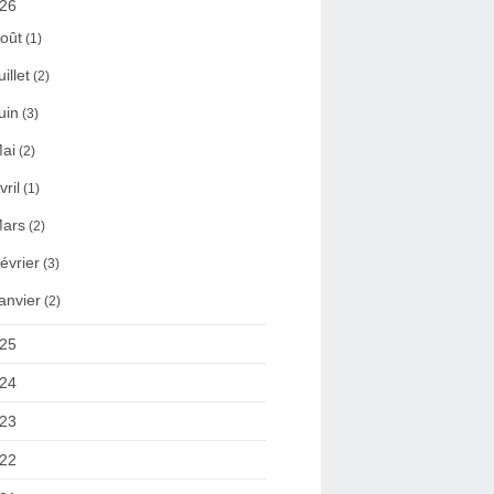
26
oût
(1)
uillet
(2)
uin
(3)
ai
(2)
vril
(1)
ars
(2)
évrier
(3)
anvier
(2)
25
24
23
22