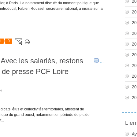
20
vier, à Paris. Il a notamment discuté du moment politique que
troductif, Fabien Roussel, secrétaire national, a insisté sur la
20
20
20
t
0
20
20
Avec les salariés, restons
…
20
 de presse PCF Loire
20
20
hé
20
ats, élus et collectivités territoriales, attestent de
rique du grand ouest, notamment en période de pic de
...
Lien
Ay