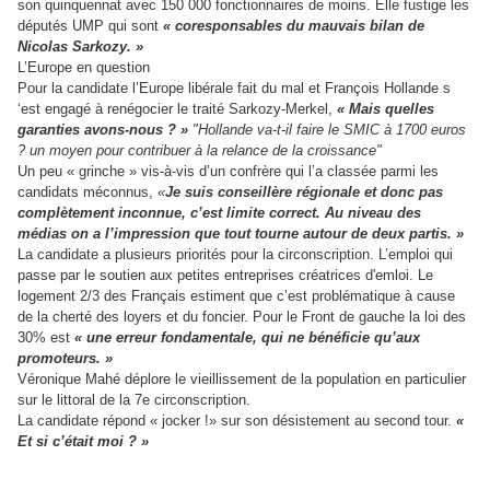
son quinquennat avec 150 000 fonctionnaires de moins. Elle fustige les
députés UMP qui sont
« coresponsables du mauvais bilan de
Nicolas Sarkozy. »
L’Europe en question
Pour la candidate l’Europe libérale fait du mal et François Hollande s
‘est engagé à renégocier le traité Sarkozy-Merkel,
« Mais quelles
garanties avons-nous ? »
"Hollande va-t-il faire le SMIC à 1700 euros
? un moyen pour contribuer à la relance de la croissance"
Un peu « grinche » vis-à-vis d’un confrère qui l’a classée parmi les
candidats méconnus,
«
Je suis conseillère régionale et donc pas
complètement inconnue, c’est limite correct. Au niveau des
médias on a l’impression que tout tourne autour de deux partis. »
La candidate a plusieurs priorités pour la circonscription. L’emploi qui
passe par le soutien aux petites entreprises créatrices d'emloi. Le
logement 2/3 des Français estiment que c’est problématique à cause
de la cherté des loyers et du foncier. Pour le Front de gauche la loi des
30% est
« une erreur fondamentale, qui ne bénéficie qu’aux
promoteurs. »
Véronique Mahé déplore le vieillissement de la population en particulier
sur le littoral de la 7e circonscription.
La candidate répond « jocker !» sur son désistement au second tour.
«
Et si c’était moi ? »