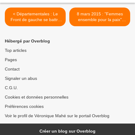
< Départementales : Le
8 mars 2015 : "Femmes
Front de gauche se battra
ensemble pour la paix"
pour un Département plus
initiative du comité Femmes
solidaire
Solidaires Saint Joachim >
Hébergé par Overblog
Top articles
Pages
Contact
Signaler un abus
C.G.U.
Cookies et données personnelles
Préférences cookies
Voir le profil de Véronique Mahé sur le portail Overblog
Créer un blog sur Overblog