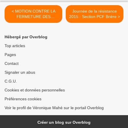
< MOTION CONTRE LA
Journée de la résistance
FERMETURE DES
2015 - Section PCF Brière >
GUICHETS PAR LA
DIRECTION LOCALE DES
FINANCES PUBLIQUES -
Hébergé par Overblog
Conseil municipal Saint
Joachim 07/05/2015
Top articles
Pages
Contact
Signaler un abus
C.G.U.
Cookies et données personnelles
Préférences cookies
Voir le profil de Véronique Mahé sur le portail Overblog
Créer un blog sur Overblog