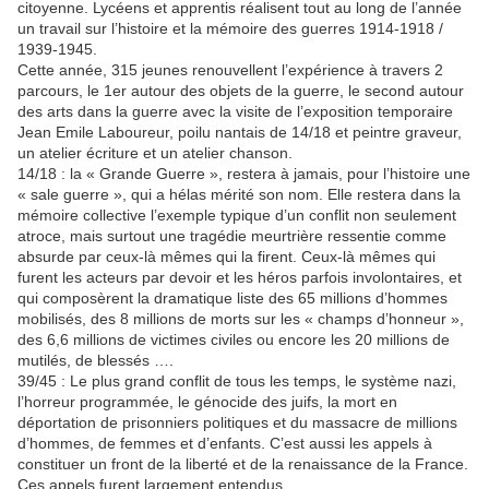
citoyenne. Lycéens et apprentis réalisent tout au long de l’année
un travail sur l’histoire et la mémoire des guerres 1914-1918 /
1939-1945.
Cette année, 315 jeunes renouvellent l’expérience à travers 2
parcours, le 1er autour des objets de la guerre, le second autour
des arts dans la guerre avec la visite de l’exposition temporaire
Jean Emile Laboureur, poilu nantais de 14/18 et peintre graveur,
un atelier écriture et un atelier chanson.
14/18 : la « Grande Guerre », restera à jamais, pour l’histoire une
« sale guerre », qui a hélas mérité son nom. Elle restera dans la
mémoire collective l’exemple typique d’un conflit non seulement
atroce, mais surtout une tragédie meurtrière ressentie comme
absurde par ceux-là mêmes qui la firent. Ceux-là mêmes qui
furent les acteurs par devoir et les héros parfois involontaires, et
qui composèrent la dramatique liste des 65 millions d’hommes
mobilisés, des 8 millions de morts sur les « champs d’honneur »,
des 6,6 millions de victimes civiles ou encore les 20 millions de
mutilés, de blessés ….
39/45 : Le plus grand conflit de tous les temps, le système nazi,
l’horreur programmée, le génocide des juifs, la mort en
déportation de prisonniers politiques et du massacre de millions
d’hommes, de femmes et d’enfants. C’est aussi les appels à
constituer un front de la liberté et de la renaissance de la France.
Ces appels furent largement entendus.