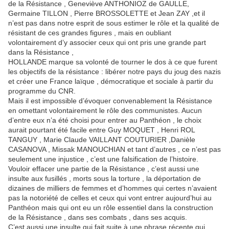
de la Résistance , Geneviève ANTHONIOZ de GAULLE,
Germaine TILLON , Pierre BROSSOLETTE et Jean ZAY ,et il
n’est pas dans notre esprit de sous estimer le rôle et la qualité de
résistant de ces grandes figures , mais en oubliant
volontairement d’y associer ceux qui ont pris une grande part
dans la Résistance ,
HOLLANDE marque sa volonté de tourner le dos à ce que furent
les objectifs de la résistance : libérer notre pays du joug des nazis
et créer une France laïque , démocratique et sociale à partir du
programme du CNR.
Mais il est impossible d’évoquer convenablement la Résistance
en omettant volontairement le rôle des communistes. Aucun
d’entre eux n’a été choisi pour entrer au Panthéon , le choix
aurait pourtant été facile entre Guy MOQUET , Henri ROL
TANGUY , Marie Claude VAILLANT COUTURIER ,Danièle
CASANOVA , Missak MANOUCHIAN et tant d’autres , ce n’est pas
seulement une injustice , c’est une falsification de l’histoire.
Vouloir effacer une partie de la Résistance , c’est aussi une
insulte aux fusillés , morts sous la torture , la déportation de
dizaines de milliers de femmes et d’hommes qui certes n’avaient
pas la notoriété de celles et ceux qui vont entrer aujourd’hui au
Panthéon mais qui ont eu un rôle essentiel dans la construction
de la Résistance , dans ses combats , dans ses acquis.
C’est aussi une insulte qui fait suite à une phrase récente qui