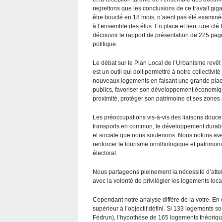
regrettons que les conclusions de ce travail gig
être bouclé en 18 mois, n’aient pas été exami
à l’ensemble des élus. En place et lieu, une cl
découvrir le rapport de présentation de 225 pag
politique.
Le débat sur le Plan Local de l’Urbanisme revêt 
est un outil qui doit permettre à notre collectiv
nouveaux logements en faisant une grande place
publics, favoriser son développement économiqu
proximité, protéger son patrimoine et ses zones 
Les préoccupations vis-à-vis des liaisons douce
transports en commun, le développement durabl
et sociale que nous soutenons. Nous notons avec
renforcer le tourisme ornithologique et patrim
électoral.
Nous partageons pleinement la nécessité d’atte
avec la volonté de privilégier les logements locat
Cependant notre analyse diffère de la votre. En e
supérieur à l’objectif défini. Si 133 logements s
Fédrun), l’hypothèse de 165 logements théoriques