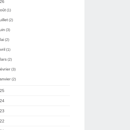
26
oût
(1)
uillet
(2)
uin
(3)
ai
(2)
vril
(1)
ars
(2)
évrier
(3)
anvier
(2)
25
24
23
22