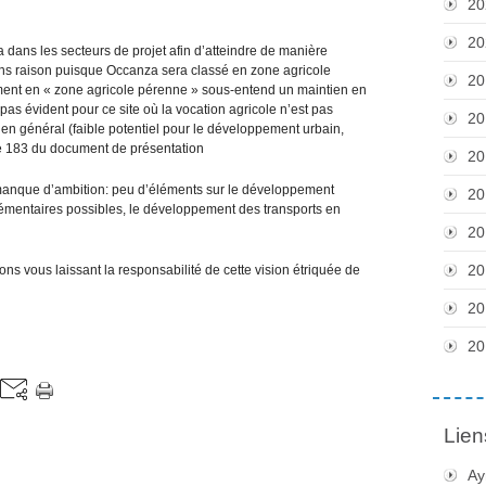
20
20
 dans les secteurs de projet afin d’atteindre de manière
vons raison puisque Occanza sera classé en zone agricole
20
ssement en « zone agricole pérenne » sous-entend un maintien en
 pas évident pour ce site où la vocation agricole n’est pas
20
re en général (faible potentiel pour le développement urbain,
e 183 du document de présentation
20
 manque d’ambition: peu d’éléments sur le développement
20
mentaires possibles, le développement des transports en
20
20
ns vous laissant la responsabilité de cette vision étriquée de
20
20
Lien
Ay