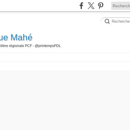
que Mahé
seillère régionale PCF - @printempsPDL