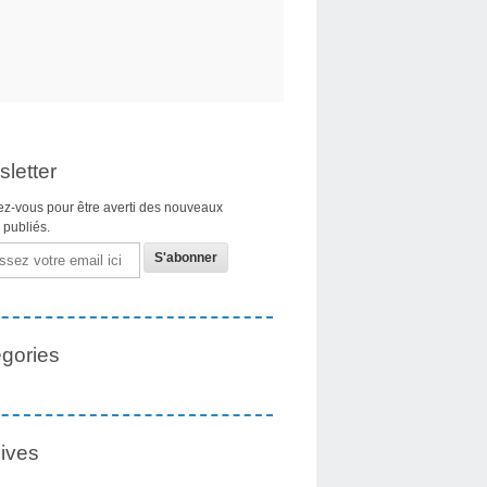
letter
z-vous pour être averti des nouveaux
s publiés.
gories
ives