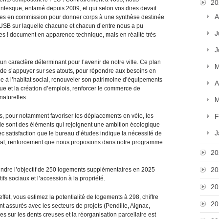
20
antesque, entamé depuis 2009, et qui selon vos dires devait
A
nées en commission pour donner corps à une synthèse destinée
é USB sur laquelle chacune et chacun d’entre nous a pu
J
es ! document en apparence technique, mais en réalité très
J
un caractère déterminant pour l’avenir de notre ville. Ce plan
M
ité de s’appuyer sur ses atouts, pour répondre aux besoins en
 à l’habitat social, renouveler son patrimoine d’équipements
A
e et la création d’emplois, renforcer le commerce de
naturelles.
M
s, pour notamment favoriser les déplacements en vélo, les
F
e sont des éléments qui rejoignent une ambition écologique
J
 satisfaction que le bureau d’études indique la nécessité de
onial, renforcement que nous proposions dans notre programme
20
20
indre l’objectif de 250 logements supplémentaires en 2025
ifs sociaux et l’accession à la propriété.
20
ffet, vous estimez la potentialité de logements à 298, chiffre
20
ont assurés avec les secteurs de projets (Pendille, Aignac,
 sur les dents creuses et la réorganisation parcellaire est