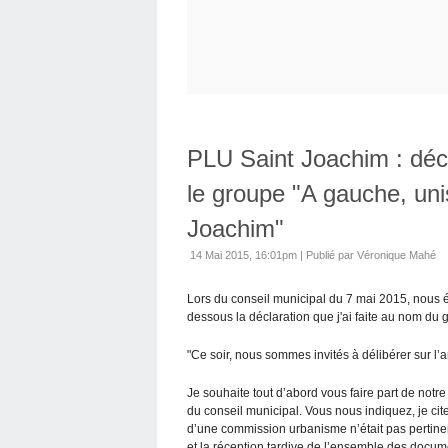
PLU Saint Joachim : dé
le groupe "A gauche, unis
Joachim"
14 Mai 2015, 16:01pm
|
Publié par Véronique Mahé
Lors du conseil municipal du 7 mai 2015, nous éti
dessous la déclaration que j'ai faite au nom du 
"Ce soir, nous sommes invités à délibérer sur l’a
Je souhaite tout d’abord vous faire part de notr
du conseil municipal. Vous nous indiquez, je cit
d’une commission urbanisme n’était pas pertin
et la réception tardive de l’ensemble des docu