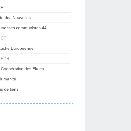
CF
te des Nouvelles
unesses communistes 44
JCF
uche Européenne
F 44
 Coopérative des Elu.es
Humanité
us de liens