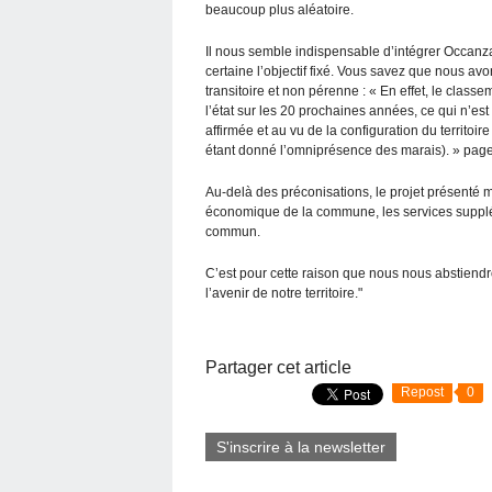
beaucoup plus aléatoire.
Il nous semble indispensable d’intégrer Occanza
certaine l’objectif fixé. Vous savez que nous a
transitoire et non pérenne : « En effet, le cla
l’état sur les 20 prochaines années, ce qui n’est
affirmée et au vu de la configuration du territoi
étant donné l’omniprésence des marais). » pag
Au-delà des préconisations, le projet présenté
économique de la commune, les services supplé
commun.
C’est pour cette raison que nous nous abstiendro
l’avenir de notre territoire."
Partager cet article
Repost
0
S'inscrire à la newsletter