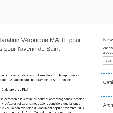
claration Véronique MAHE pour
News
 pour l'avenir de Saint
Abonne
article
Email
ons invités à délibérer sur l'arrêt du PLU. Je reproduis ci-
groupe "A gauche, unis pour l'avenir de Saint Joachim" :
Caté
rrêt du projet du PLU.
e stupéfaction à la lecture du courrier accompagnant le dossier
e, « qu’après réflexions, nous avons considéré que la tenue
Arch
ente » vu la non évolution du document depuis novembre 2014
ments composant le PLU ! Contrairement à vous, nous