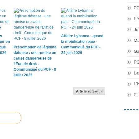
P
Fê
Je
os
Affaire Lyhanna : quand
M
mer en
la mobilisation paie -
qué
Présomption de légitime
Communiqué du PCF -
Ga
2026
défense : une remise en
24 juin 2026
cause dangereuse de
PC
l'État de droit -
Communiqué du PCF - 8
La
juillet 2026
L'
Article suivant »
Pl