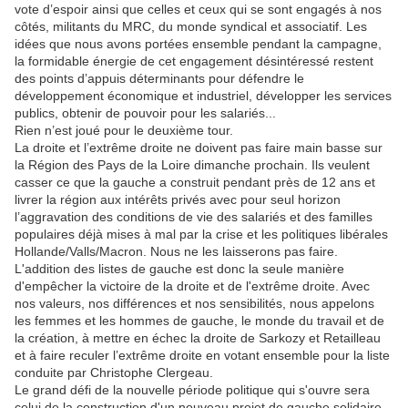
vote d’espoir ainsi que celles et ceux qui se sont engagés à nos
côtés, militants du MRC, du monde syndical et associatif. Les
idées que nous avons portées ensemble pendant la campagne,
la formidable énergie de cet engagement désintéressé restent
des points d’appuis déterminants pour défendre le
développement économique et industriel, développer les services
publics, obtenir de pouvoir pour les salariés...
Rien n’est joué pour le deuxième tour.
La droite et l’extrême droite ne doivent pas faire main basse sur
la Région des Pays de la Loire dimanche prochain. Ils veulent
casser ce que la gauche a construit pendant près de 12 ans et
livrer la région aux intérêts privés avec pour seul horizon
l’aggravation des conditions de vie des salariés et des familles
populaires déjà mises à mal par la crise et les politiques libérales
Hollande/Valls/Macron. Nous ne les laisserons pas faire.
L'addition des listes de gauche est donc la seule manière
d'empêcher la victoire de la droite et de l'extrême droite. Avec
nos valeurs, nos différences et nos sensibilités, nous appelons
les femmes et les hommes de gauche, le monde du travail et de
la création, à mettre en échec la droite de Sarkozy et Retailleau
et à faire reculer l’extrême droite en votant ensemble pour la liste
conduite par Christophe Clergeau.
Le grand défi de la nouvelle période politique qui s'ouvre sera
celui de la construction d'un nouveau projet de gauche solidaire