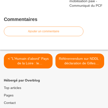
Commentaires
Ajouter un commentaire
< "L'Humain d'abord" Pays
Référenrendum sur NDDL :
de la Loire : le
déclaration de Gilles
rassemblement pour une
Bontemps, président de
alternative à l'austérité
l'ADECR 44 >
Hébergé par Overblog
Top articles
Pages
Contact