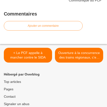
Commentaires
Ajouter un commentaire
< Le PCF appelle à
Ouverture à la concurrence
marcher contre le SIDA
des trains régionaux, c’est
NON ; le service public,
c’est OUI (communiqué de
presse de l'ADECR 44) >
Hébergé par Overblog
Top articles
Pages
Contact
Signaler un abus