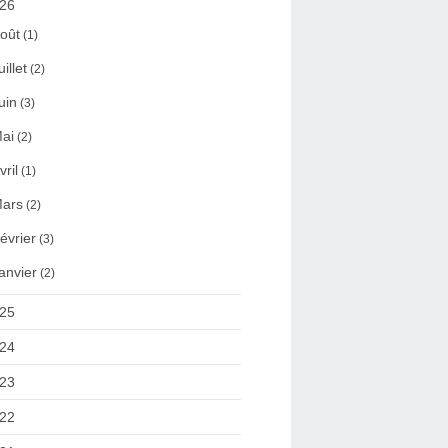
26
oût
(1)
uillet
(2)
uin
(3)
ai
(2)
vril
(1)
ars
(2)
évrier
(3)
anvier
(2)
25
24
23
22