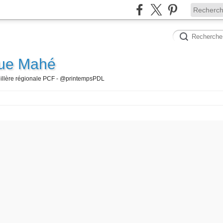
que Mahé
seillère régionale PCF - @printempsPDL