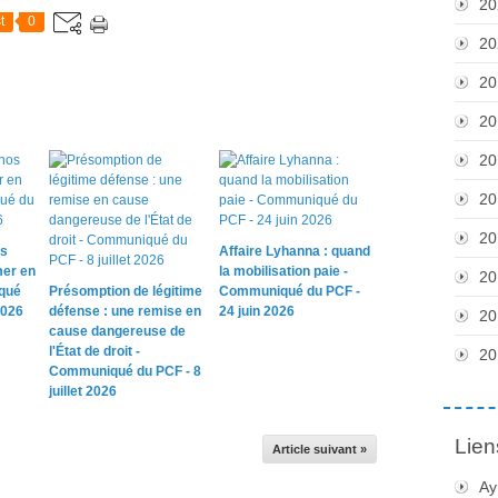
20
t
0
20
20
20
20
20
20
os
Affaire Lyhanna : quand
mer en
la mobilisation paie -
20
qué
Présomption de légitime
Communiqué du PCF -
2026
défense : une remise en
24 juin 2026
20
cause dangereuse de
l'État de droit -
20
Communiqué du PCF - 8
juillet 2026
Lien
Article suivant »
Ay