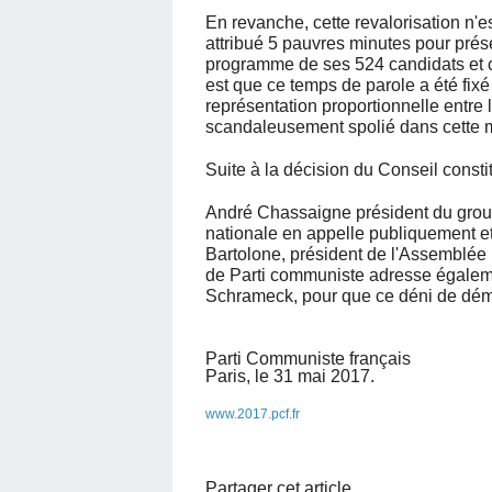
En revanche, cette revalorisation n'e
attribué 5 pauvres minutes pour prése
programme de ses 524 candidats et ca
est que ce temps de parole a été fix
représentation proportionnelle entre
scandaleusement spolié dans cette
Suite à la décision du Conseil consti
André Chassaigne président du gro
nationale en appelle publiquement et p
Bartolone, président de l'Assemblée N
de Parti communiste
adresse égaleme
Schrameck, pour que ce déni de démoc
Parti Communiste français
Paris, le 31 mai 2017.
www.2017.pcf.fr
Partager cet article