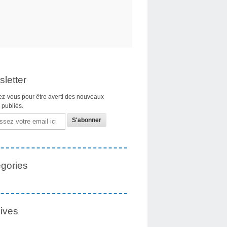
letter
z-vous pour être averti des nouveaux
s publiés.
gories
ives