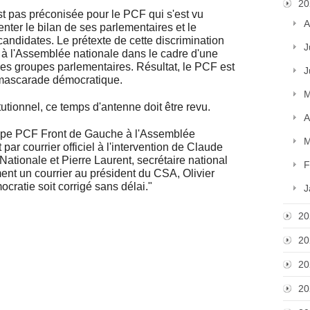
20
st pas préconisée pour le PCF qui s'est vu
A
nter le bilan de ses parlementaires et le
ndidates. Le prétexte de cette discrimination
J
é à l'Assemblée nationale dans le cadre d'une
 les groupes parlementaires. Résultat, le PCF est
J
 mascarade démocratique.
M
tutionnel, ce temps d'antenne doit être revu.
A
upe PCF Front de Gauche à l'Assemblée
M
ar courrier officiel à l'intervention de Claude
ationale et Pierre Laurent, secrétaire national
F
nt un courrier au président du CSA, Olivier
ratie soit corrigé sans délai."
J
20
20
20
20