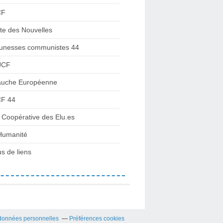
CF
te des Nouvelles
unesses communistes 44
JCF
uche Européenne
F 44
 Coopérative des Elu.es
Humanité
us de liens
données personnelles
Préférences cookies