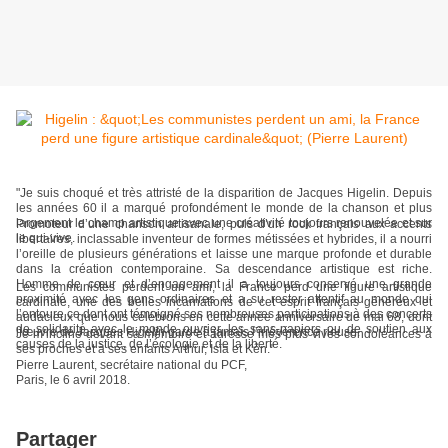
"Je suis choqué et très attristé de la disparition de Jacques Higelin. Depuis
les années 60 il a marqué profondément le monde de la chanson et plus
largement le champ artistique avec une créativité toujours renouvelée et sur
Promoteur d’une chanson artisanale, puis d’un rock français aux accents
le qui-vive.
libertaires, inclassable inventeur de formes métissées et hybrides, il a nourri
l’oreille de plusieurs générations et laisse une marque profonde et durable
dans la création contemporaine. Sa descendance artistique est riche.
Homme de cœur et d’engagement il a toujours conservé une grande
Les communistes perdent un ami, la France perd une figure artistique
proximité avec les gens ordinaires et a su rester attentif au monde qui
cardinale, une des belles incarnations de cet esprit français généreux et
l’entoure ce dont ont témoigné ses nombreuses participations à des concerts
audacieux que nous célébrons en cette année anniversaire de mai 68, dont
de solidarité avec le monde ouvrier, les sans-papiers ou de soutien aux
l’œuvre de Jacques Higelin garde à jamais l’irrévérence rieuse.
Je m’incline devant sa mémoire et adresse mes plus vives condoléances à
causes de la justice, de l’écologie et de la liberté.
ses proches et à ses enfants Arthur, Isïa et Kên."
Pierre Laurent, secrétaire national du PCF,
Paris, le 6 avril 2018.
Partager