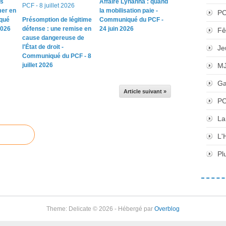
os
Affaire Lyhanna : quand
mer en
la mobilisation paie -
P
qué
Présomption de légitime
Communiqué du PCF -
2026
défense : une remise en
24 juin 2026
Fê
cause dangereuse de
l'État de droit -
Je
Communiqué du PCF - 8
M
juillet 2026
Ga
Article suivant »
PC
La
L'
Pl
Theme: Delicate © 2026 - Hébergé par
Overblog