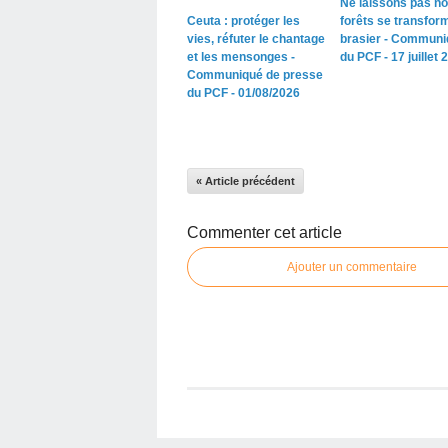
Ne laissons pas n
Ceuta : protéger les
forêts se transfor
vies, réfuter le chantage
brasier - Communi
et les mensonges -
du PCF - 17 juillet 
Communiqué de presse
du PCF - 01/08/2026
« Article précédent
Commenter cet article
Ajouter un commentaire