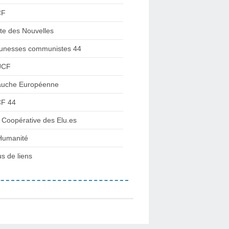
CF
te des Nouvelles
unesses communistes 44
JCF
uche Européenne
F 44
 Coopérative des Elu.es
Humanité
us de liens