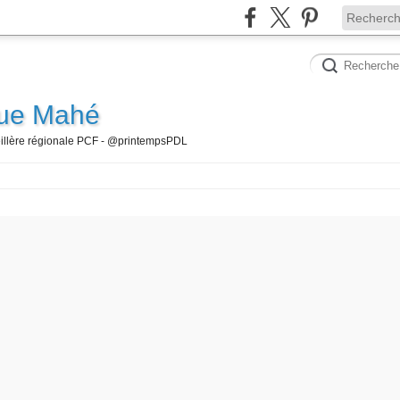
que Mahé
seillère régionale PCF - @printempsPDL