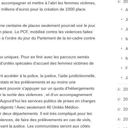
20
r accompagner et mettre à l’abri les femmes victimes,
millions d'euros pour la création de 1000 place
A
J
ne centaine de places seulement pourrait voir le jour.
J
n place. Le PCF, mobilisé contre les violences faites
 à l'ordre du jour du Parlement de la loi-cadre contre
M
A
x uniques. Pour en finir avec les parcours semés
M
d'unités spéciales d'accueil des femmes victimes de
F
accéder à la police, la justice, l'aide juridictionnelle,
J
onstats et les prélèvements et au moins une
aient pouvoir s'appuyer sur un quota d'hébergements
20
ur la sortie des violences ; et d'un accompagnement
20
Aujourd'hui les services publics de prises en charges
ndigents ! Avec seulement 46 Unités Médico-
20
r deux départements. Il est très compliqué pour les
20
olences, de faire des prélèvements en cas de viols,
vant la justice. Les communistes seront aux côtés