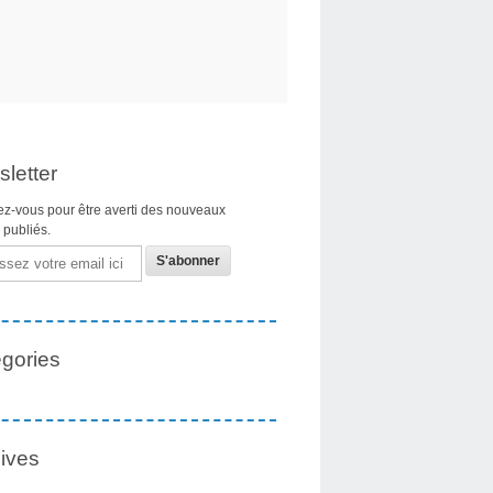
letter
z-vous pour être averti des nouveaux
s publiés.
gories
ives