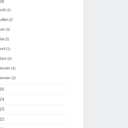
26
oût
(1)
uillet
(2)
uin
(3)
ai
(2)
vril
(1)
ars
(2)
évrier
(3)
anvier
(2)
25
24
23
22