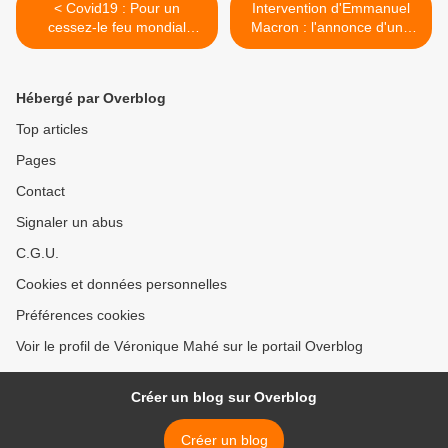
< Covid19 : Pour un
Intervention d'Emmanuel
cessez-le feu mondial
Macron : l'annonce d'une
(PCF)
date ne fait pas une
politique efficace de
réponse à la crise sanitaire
Hébergé par Overblog
et économique ! (PCF) >
Top articles
Pages
Contact
Signaler un abus
C.G.U.
Cookies et données personnelles
Préférences cookies
Voir le profil de Véronique Mahé sur le portail Overblog
Créer un blog sur Overblog
Créer un blog