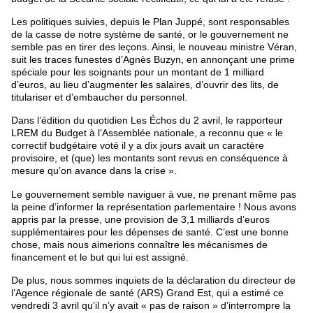
Les politiques suivies, depuis le Plan Juppé, sont responsables
de la casse de notre système de santé, or le gouvernement ne
semble pas en tirer des leçons. Ainsi, le nouveau ministre Véran,
suit les traces funestes d’Agnès Buzyn, en annonçant une prime
spéciale pour les soignants pour un montant de 1 milliard
d’euros, au lieu d’augmenter les salaires, d’ouvrir des lits, de
titulariser et d’embaucher du personnel.
Dans l’édition du quotidien Les Échos du 2 avril, le rapporteur
LREM du Budget à l’Assemblée nationale, a reconnu que « le
correctif budgétaire voté il y a dix jours avait un caractère
provisoire, et (que) les montants sont revus en conséquence à
mesure qu’on avance dans la crise ».
Le gouvernement semble naviguer à vue, ne prenant même pas
la peine d’informer la représentation parlementaire ! Nous avons
appris par la presse, une provision de 3,1 milliards d’euros
supplémentaires pour les dépenses de santé. C’est une bonne
chose, mais nous aimerions connaître les mécanismes de
financement et le but qui lui est assigné.
De plus, nous sommes inquiets de la déclaration du directeur de
l’Agence régionale de santé (ARS) Grand Est, qui a estimé ce
vendredi 3 avril qu’il n’y avait « pas de raison » d’interrompre la