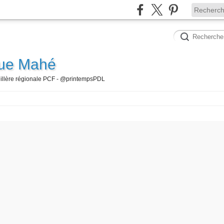
que Mahé
seillère régionale PCF - @printempsPDL