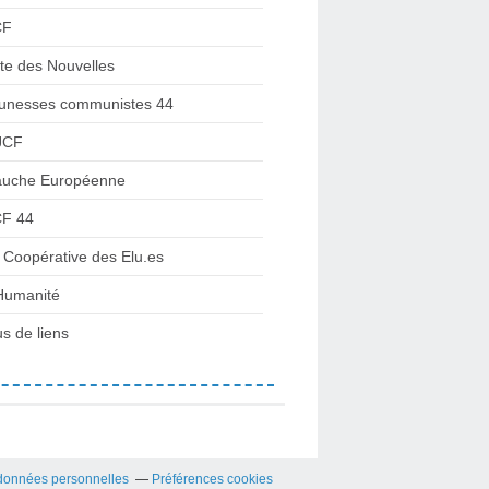
CF
te des Nouvelles
unesses communistes 44
JCF
uche Européenne
F 44
 Coopérative des Elu.es
Humanité
us de liens
données personnelles
Préférences cookies