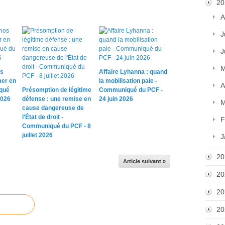
20
A
J
J
M
os
Affaire Lyhanna : quand
mer en
la mobilisation paie -
A
qué
Présomption de légitime
Communiqué du PCF -
2026
défense : une remise en
24 juin 2026
M
cause dangereuse de
l'État de droit -
F
Communiqué du PCF - 8
juillet 2026
J
20
Article suivant »
20
20
20