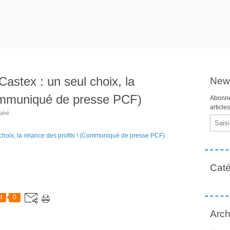
astex : un seul choix, la
News
Communiqué de presse PCF)
Abonne
article
Mahé
Email
Caté
t
0
Arch