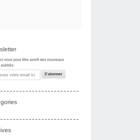
letter
z-vous pour être averti des nouveaux
s publiés.
gories
ives