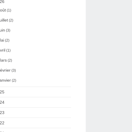
26
oût
(1)
uillet
(2)
uin
(3)
ai
(2)
vril
(1)
ars
(2)
évrier
(3)
anvier
(2)
25
24
23
22