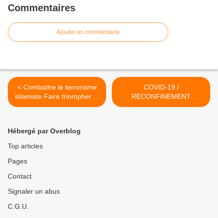
Commentaires
Ajouter un commentaire
< Combattre le terrorisme
COVID-19 /
islamiste Faire triompher la
RECONFINEMENT
République démocratique
(Déclaration du PCF) >
et sociale - Déclaration du
PCF – 20.10.2020
Hébergé par Overblog
Top articles
Pages
Contact
Signaler un abus
C.G.U.