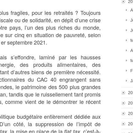
20
A
lus fragiles, pour les retraités ? Toujours
scale ou de solidarité, en dépit d’une crise
J
otre pays, l’un des plus riches du monde,
J
 sur cinq en situation de pauvreté, selon
M
e 1er septembre 2021.
A
ais s’effondre, laminé par les hausses
M
ergie, des produits alimentaires, des
tant d’autres biens de première nécessité.
F
actionnaires du CAC 40 engrangent sans
J
endes, le patrimoine des 500 plus grandes
n, tandis que le ruissellement tant promis
20
ts, comme vient de le démontrer le récent
20
20
olitique budgétaire entièrement dédiée aux
 D’un côté, la suppression de l’impôt de
20
la mise en place de la
, c’est-à-
 tax,
flat
tax