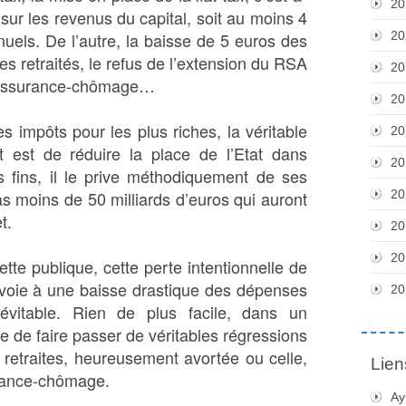
20
sur les revenus du capital, soit au moins 4
uels. De l’autre, la baisse de 5 euros des
20
s retraités, le refus de l’extension du RSA
20
 l’assurance-chômage…
20
s impôts pour les plus riches, la véritable
20
est de réduire la place de l’Etat dans
20
s fins, il le prive méthodiquement de ses
s moins de 50 milliards d’euros qui auront
20
t.
20
20
te publique, cette perte intentionnelle de
a voie à une baisse drastique des dépenses
20
évitable. Rien de plus facile, dans un
ue de faire passer de véritables régressions
retraites, heureusement avortée ou celle,
Lien
urance-chômage.
Ay