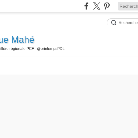
que Mahé
seillère régionale PCF - @printempsPDL