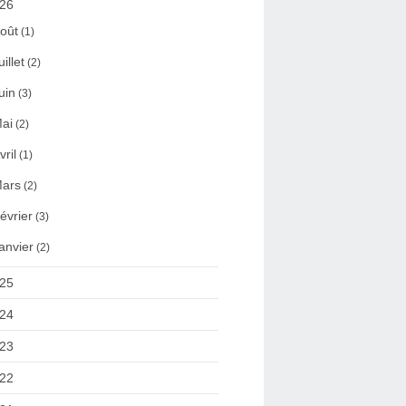
26
oût
(1)
uillet
(2)
uin
(3)
ai
(2)
vril
(1)
ars
(2)
évrier
(3)
anvier
(2)
25
24
23
22