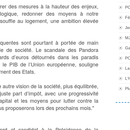
érer des mesures à la hauteur des enjeux,
P
cologique, redonner des moyens à notre
Fê
ouffle au logement, une ambition élevée
Je
M
quentes sont pourtant à portée de main
Ga
le de société. Le scandale des Pandora
ards d’euros détournés dans les paradis
PC
 le PIB de l’Union européenne, souligne
La
iment des Etats.
L'
utre vision de la société, plus équilibrée,
Pl
juste part d’impôt, avec une progressivité
apital et les moyens pour lutter contre la
ous proposerons lors des prochains mois."
ord et candidat à la Présidence de la