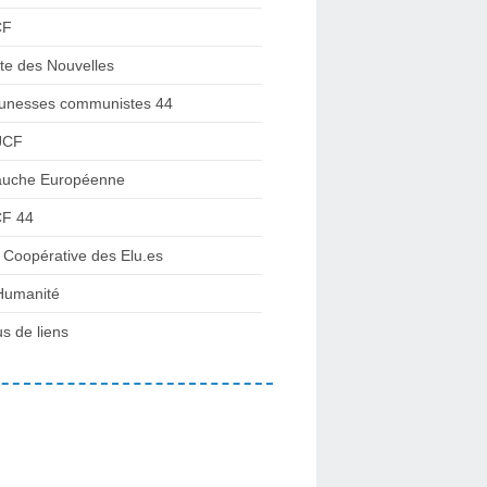
CF
te des Nouvelles
unesses communistes 44
JCF
uche Européenne
F 44
 Coopérative des Elu.es
Humanité
us de liens