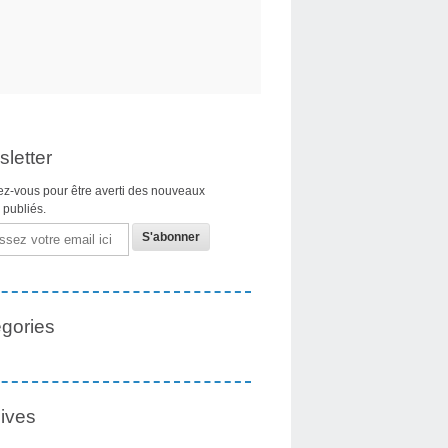
letter
z-vous pour être averti des nouveaux
s publiés.
gories
ives