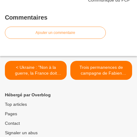
Commentaires
Ajouter un commentaire
< Ukraine : "Non à la
Trois permanences de
guerre, la France doit
campagne de Fabien
porter urgemment une offre
Roussel vandalisées : stop
de paix" (Fabien Roussel)
à la violence ! (Ian
BROSSAT) >
Hébergé par Overblog
Top articles
Pages
Contact
Signaler un abus