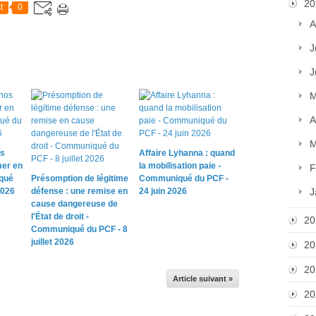
20
t
0
A
J
J
M
A
M
os
Affaire Lyhanna : quand
mer en
la mobilisation paie -
F
qué
Présomption de légitime
Communiqué du PCF -
2026
défense : une remise en
24 juin 2026
J
cause dangereuse de
l'État de droit -
20
Communiqué du PCF - 8
juillet 2026
20
20
Article suivant »
20