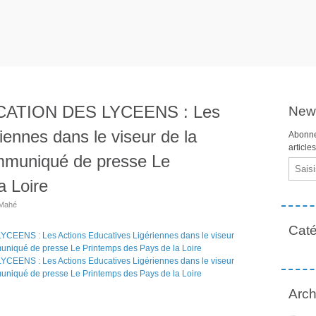
ATION DES LYCEENS : Les
News
iennes dans le viseur de la
Abonne
article
ommuniqué de presse Le
Email
a Loire
 Mahé
Caté
Arch