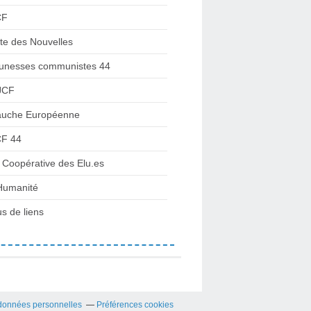
CF
te des Nouvelles
unesses communistes 44
JCF
uche Européenne
F 44
 Coopérative des Elu.es
Humanité
us de liens
données personnelles
Préférences cookies