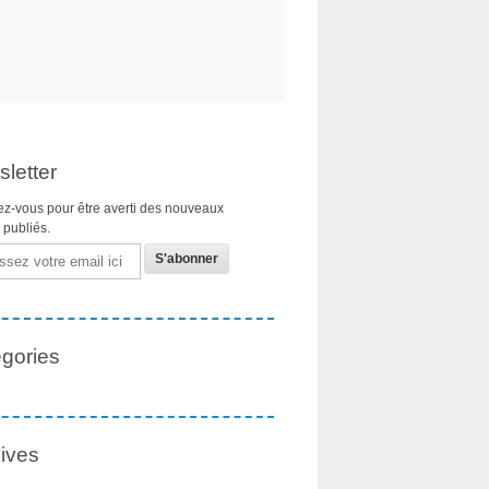
letter
z-vous pour être averti des nouveaux
s publiés.
gories
ives