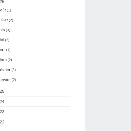
26
oût
(1)
uillet
(2)
uin
(3)
ai
(2)
vril
(1)
ars
(2)
évrier
(3)
anvier
(2)
25
24
23
22