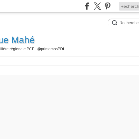
que Mahé
seillère régionale PCF - @printempsPDL