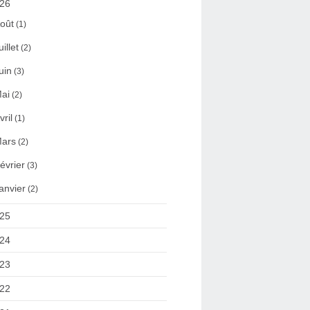
26
oût
(1)
uillet
(2)
uin
(3)
ai
(2)
vril
(1)
ars
(2)
évrier
(3)
anvier
(2)
25
24
23
22