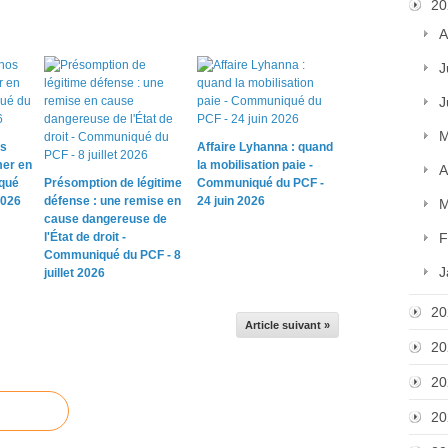
20
A
J
J
M
os
Affaire Lyhanna : quand
mer en
la mobilisation paie -
A
qué
Présomption de légitime
Communiqué du PCF -
2026
défense : une remise en
24 juin 2026
M
cause dangereuse de
l'État de droit -
F
Communiqué du PCF - 8
J
juillet 2026
20
Article suivant »
20
20
20