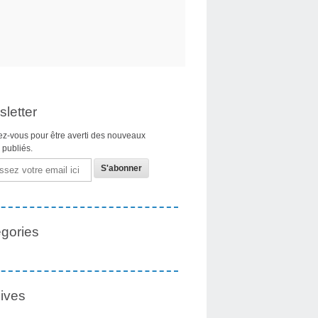
letter
z-vous pour être averti des nouveaux
s publiés.
gories
ives