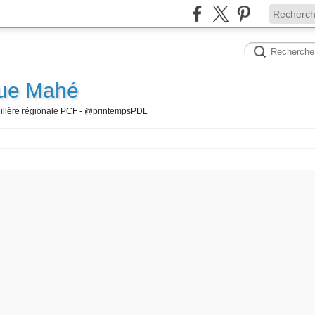
que Mahé
seillère régionale PCF - @printempsPDL