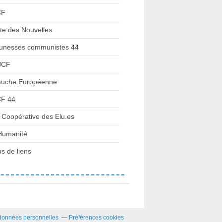
CF
te des Nouvelles
unesses communistes 44
JCF
uche Européenne
F 44
 Coopérative des Elu.es
Humanité
us de liens
données personnelles
Préférences cookies