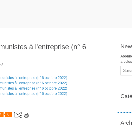
unistes à l'entreprise (n° 6
News
Abonne
article
ahé
Email
Caté
t
0
Arch