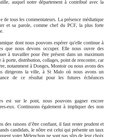
tille, auquel notre département à contribué avec la
e de tous les commentateurs. La présence médiatique
er et sa parole, comme chef du PCF, la plus forte
e.
amique dont nous pouvons espérer qu'elle continue à
es que nous devons occuper. Elle nous ouvre des
nuer à travailler pour être présent dans un maximum
 à porte, distribution, collages, point de rencontre, car
ière, notamment à Donges, Montoir ou nous avons des
us dirigeons la ville, à St Malo où nous avons un
tance de ce résultat pour les futures échéances
es est sur le pont, nous pouvons gagner encore
tres-eux. Continuons également à impliquer des non
s des raisons d’être confiant, il faut rester prudent et
rands candidats, le nôtre est celui qui présente un taux
diquent voter Mélenchon ne sont pas sûrs de leur choix