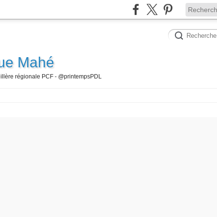
que Mahé
seillère régionale PCF - @printempsPDL