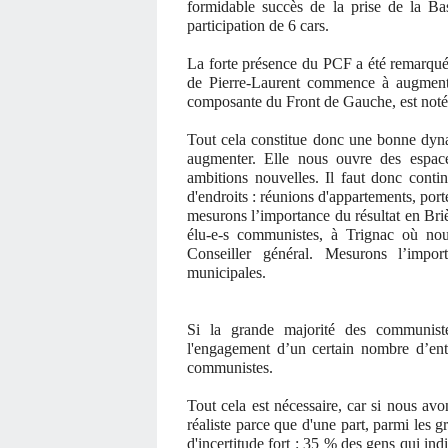
formidable succès de la prise de la Bas
participation de 6 cars.
La forte présence du PCF a été remarqué
de Pierre-Laurent commence à augment
composante du Front de Gauche, est noté
Tout cela constitue donc une bonne dyn
augmenter. Elle nous ouvre des espac
ambitions nouvelles. Il faut donc conti
d'endroits : réunions d'appartements, porte
mesurons l’importance du résultat en Br
élu-e-s communistes, à Trignac où no
Conseiller général. Mesurons l’impor
municipales.
Si la grande majorité des communist
l'engagement d’un certain nombre d’en
communistes.
Tout cela est nécessaire, car si nous avon
réaliste parce que d'une part, parmi les g
d'incertitude fort : 35 % des gens qui in