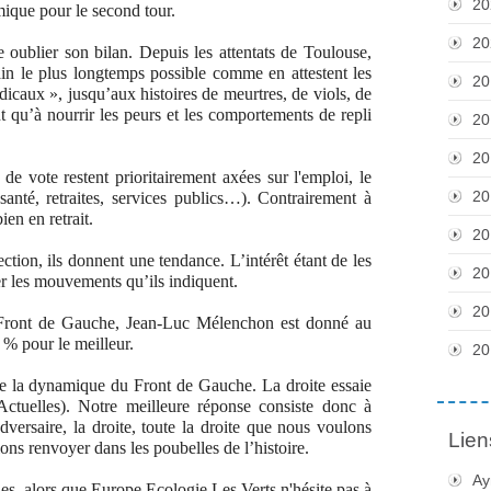
20
mique pour le second tour.
20
e oublier son bilan. Depuis les attentats de Toulouse,
rain le plus longtemps possible comme en attestent les
20
adicaux », jusqu’aux histoires de meurtres, de viols, de
nt qu’à nourrir les peurs et les comportements de repli
20
20
de vote restent prioritairement axées sur l'emploi, le
20
(santé, retraites, services publics…). Contrairement à
ien en retrait.
20
tion, ils donnent une tendance. L’intérêt étant de les
20
er les mouvements qu’ils indiquent.
20
 Front de Gauche, Jean-Luc Mélenchon est donné au
 % pour le meilleur.
20
e la dynamique du Front de Gauche. La droite essaie
Actuelles). Notre meilleure réponse consiste donc à
dversaire, la droite, toute la droite que nous voulons
Lien
ons renvoyer dans les poubelles de l’histoire.
Ay
cles, alors que Europe Ecologie Les Verts n'hésite pas à