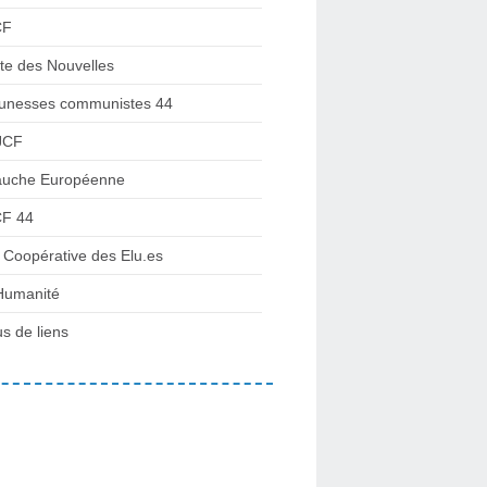
CF
te des Nouvelles
unesses communistes 44
JCF
uche Européenne
F 44
 Coopérative des Elu.es
Humanité
us de liens