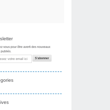
letter
z-vous pour être averti des nouveaux
s publiés.
gories
ives