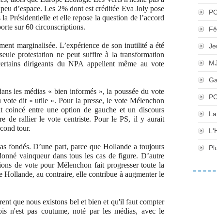
n peu d’espace. Les 2% dont est créditée Eva Joly pose
P
la Présidentielle et elle repose la question de l’accord
porte sur 60 circonscriptions.
Fê
ment marginalisée. L’expérience de son inutilité a été
Je
seule protestation ne peut suffire à la transformation
M
, certains dirigeants du NPA appellent même au vote
Ga
ans les médias « bien informés », la poussée du vote
PC
vote dit « utile ». Pour la presse, le vote Mélenchon
it coincé entre une option de gauche et un discours
La
 de rallier le vote centriste. Pour le PS, il y aurait
econd tour.
L'
s fondés. D’une part, parce que Hollande a toujours
Pl
donné vainqueur dans tous les cas de figure. D’autre
tions de vote pour Mélenchon fait progresser toute la
e Hollande, au contraire, elle contribue à augmenter le
ent que nous existons bel et bien et qu'il faut compter
ois n'est pas coutume, noté par les médias, avec le