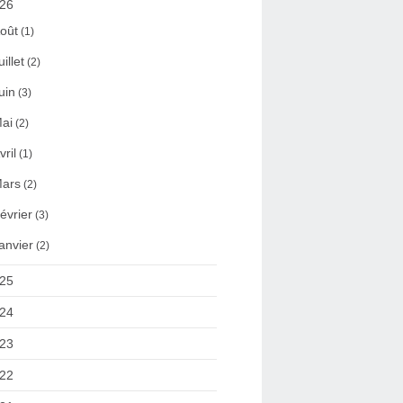
26
oût
(1)
uillet
(2)
uin
(3)
ai
(2)
vril
(1)
ars
(2)
évrier
(3)
anvier
(2)
25
24
23
22