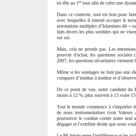
er
en tête au 1
tour afin de créer une dyna
Dans ce contexte, tout est bon pour fair
avec lesquelles il entend occuper le ter
arrestations multiples d’Islamistes dit « r
faits divers les plus sordides qui ne vise
sur soi.
Mais, cela ne prends pas. Les intentions 
pouvoir d'achat, les questions sociales 
2007, les questions sécuritaires viennent b
Même si les sondages ne font pas une élec
comparer d’institue à institue et d’observ
De ce point de vue, notre candidat du
moins à 12 %, plus souvent à 13 voire 15
Tout le monde commence à s'inquiéter d
de nous instrumentaliser (voir Valeurs 
poursuivre le combat contre notre seul a
dégager et l’extrême droite que nous voul
Le PS hésite entre l'indifférence et les ta