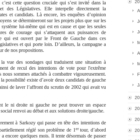
20
 c
’est cette question cruciale qui s’est invité dans la
et des Législatives. Elle interpelle directement la
A
ates et candidats. Là encore, les enquêtes d’opinion
yens se détermineront sur les projets plus que sur les
J
e système lui-même qui est en cause et que les seules
J
ures de courage qui s’attaquent aux puissances de
ue qui est ouvert par le Front de Gauche dans ces
M
islatives et qui porte loin. D’ailleurs, la campagne a
ur de nos propositions.
A
 la vue des sondages qui traduisent une situation à
M
ent de recul des intentions de vote pour l'extrême
us nous sommes attachés à combattre vigoureusement.
F
 possibilité existe d’avoir deux candidats de gauche
J
ainsi de laver l’affront du scrutin de 2002 qui avait vu
20
le ni droite ni gauche ne peut trouver un espace
20
e social renvoi au débat et aux solutions droite/gauche.
20
ement à Sarkozy qui passe en tête des intentions de
er
 partiellement réglé son problème de 1
tour, d’abord
20
y a encore quelques mois. Il tente désormais de passer