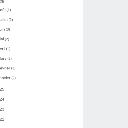
26
oût
(1)
uillet
(2)
uin
(3)
ai
(2)
vril
(1)
ars
(2)
évrier
(3)
anvier
(2)
25
24
23
22