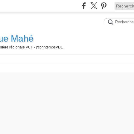
que Mahé
seillère régionale PCF - @printempsPDL