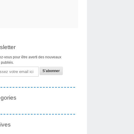
letter
z-vous pour être averti des nouveaux
s publiés.
gories
ives