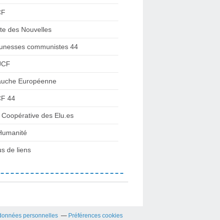
CF
te des Nouvelles
unesses communistes 44
JCF
uche Européenne
F 44
 Coopérative des Elu.es
Humanité
us de liens
données personnelles
Préférences cookies