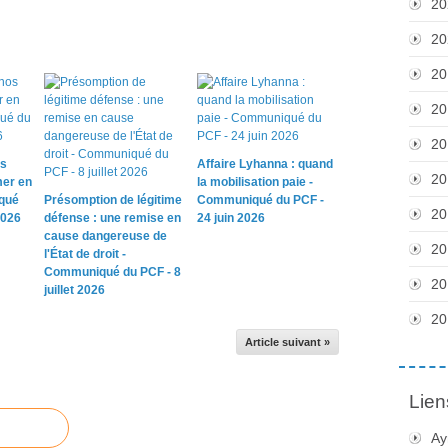
20
20
20
20
20
os
Affaire Lyhanna : quand
20
mer en
la mobilisation paie -
qué
Présomption de légitime
Communiqué du PCF -
20
2026
défense : une remise en
24 juin 2026
cause dangereuse de
20
l'État de droit -
Communiqué du PCF - 8
20
juillet 2026
20
Article suivant »
Lien
Ay