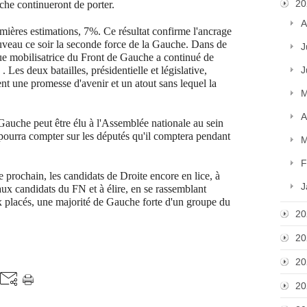
20
che continueront de porter.
A
mières estimations, 7%. Ce résultat confirme l'ancrage
uveau ce soir la seconde force de la Gauche. Dans de
J
e mobilisatrice du Front de Gauche a continué de
 Les deux batailles, présidentielle et législative,
J
nt une promesse d'avenir et un atout sans lequel la
M
A
uche peut être élu à l'Assemblée nationale au sein
pourra compter sur les députés qu'il comptera pendant
M
F
e prochain, les candidats de Droite encore en lice, à
J
aux candidats du FN et à élire, en se rassemblant
 placés, une majorité de Gauche forte d'un groupe du
20
20
20
20