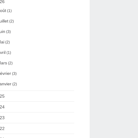
26
oût
(1)
uillet
(2)
uin
(3)
ai
(2)
vril
(1)
ars
(2)
évrier
(3)
anvier
(2)
25
24
23
22