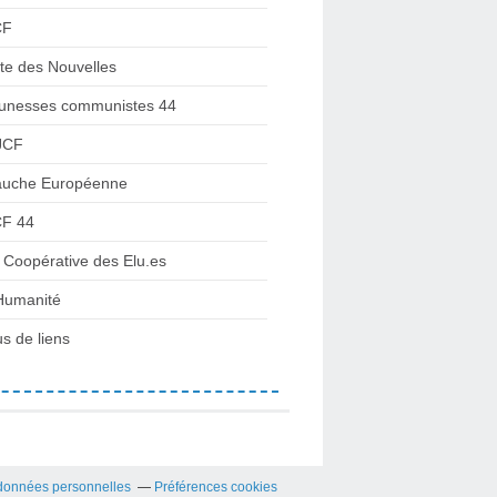
CF
te des Nouvelles
unesses communistes 44
JCF
uche Européenne
F 44
 Coopérative des Elu.es
Humanité
us de liens
données personnelles
Préférences cookies