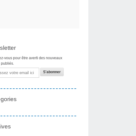
letter
z-vous pour être averti des nouveaux
s publiés.
gories
ives