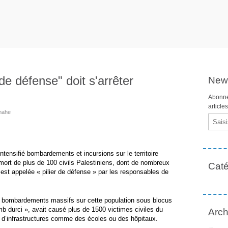
 de défense" doit s'arrêter
News
Abonne
article
 mahe
Email
intensifié bombardements et incursions sur le territoire
mort de plus de 100 civils Palestiniens, dont de nombreux
Caté
e est appelée « pilier de défense » par les responsables de
s bombardements massifs sur cette population sous blocus
mb durci », avait causé plus de 1500 victimes civiles du
Arch
n d’infrastructures comme des écoles ou des hôpitaux.