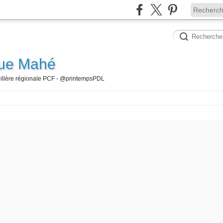
que Mahé
seillère régionale PCF - @printempsPDL