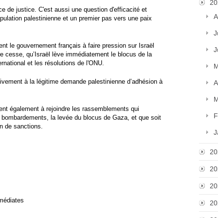
20
ce de justice. C'est aussi une question d'efficacité et
A
pulation palestinienne et un premier pas vers une paix
J
nt le gouvernement français à faire pression sur Israël
J
re cesse, qu’Israël lève immédiatement le blocus de la
rnational et les résolutions de l'ONU.
M
tivement à la légitime demande palestinienne d’adhésion à
A
M
ent également à rejoindre les rassemblements qui
F
es bombardements, la levée du blocus de Gaza, et que soit
ion de sanctions.
J
20
20
20
mmédiates
20