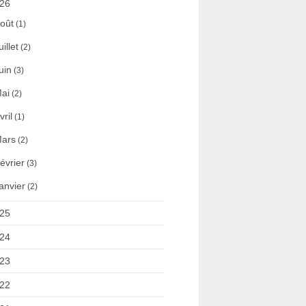
26
oût
(1)
uillet
(2)
uin
(3)
ai
(2)
vril
(1)
ars
(2)
évrier
(3)
anvier
(2)
25
24
23
22