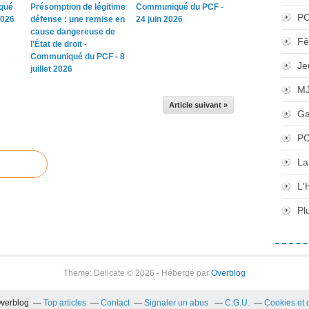
qué
Présomption de légitime
Communiqué du PCF -
P
2026
défense : une remise en
24 juin 2026
cause dangereuse de
Fê
l'État de droit -
Communiqué du PCF - 8
Je
juillet 2026
M
Article suivant »
Ga
PC
La
L'
Pl
Theme: Delicate © 2026 - Hébergé par
Overblog
Overblog
Top articles
Contact
Signaler un abus
C.G.U.
Cookies et 