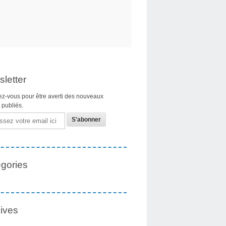
letter
z-vous pour être averti des nouveaux
s publiés.
gories
ives