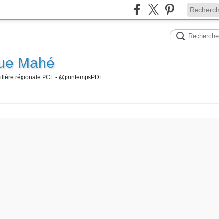
que Mahé
seillère régionale PCF - @printempsPDL