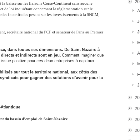
20
à la baisse sur les liaisons Corse-Continent sans aucune
et de loi inquiétant concernant la réglementation sur le
A
urdes incertitudes pesant sur les investissements à la SNCM,
J
J
rent, secrétaire national du PCF et sénateur de Paris au Premier
M
nce, dans toutes ses dimensions. De Saint-Nazaire à
A
directs et indirects sont en jeu.
Comment imaginer que
issue positive pour ces deux entreprises à capitaux
M
lisés sur tout le territoire national, aux côtés des
F
 syndicats pour gagner des solutions d’avenir pour la
J
20
-Atlantique
20
ent du bassin d’emploi de Saint-Nazaire
20
20