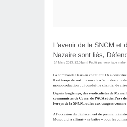
L’avenir de la SNCM et d
Nazaire sont liés, Défend
14 Mars 2013, 22:01pm
|
Publié par veronique mahe
La commande Oasis au chantier STX a constitué 
Il est temps de sortir la navale à Saint-Nazaire 
monoproduction qui conduit le chantier de crise 
Depuis longtemps, des syndicalistes de Marseill
communistes de Corse, de PACA et des Pays de
Ferrys de la SNCM, utiles aux usagers comme 
A l’occasion du déplacement du premier ministre 
Moscovici a affirmé « se battre » pour les co