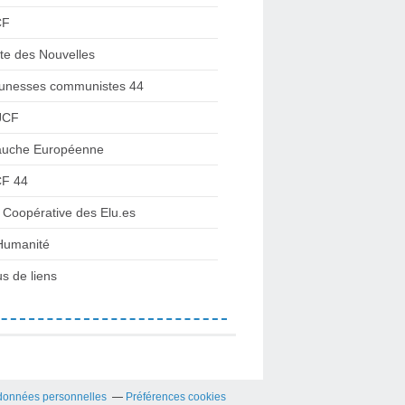
CF
te des Nouvelles
unesses communistes 44
JCF
uche Européenne
F 44
 Coopérative des Elu.es
Humanité
us de liens
données personnelles
Préférences cookies