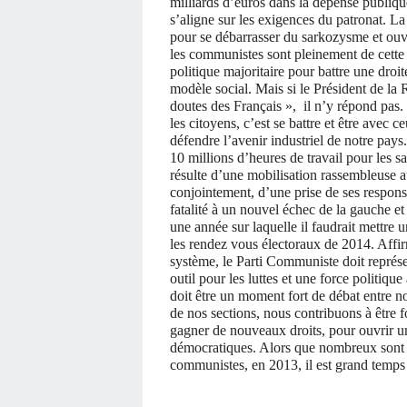
milliards d’euros dans la dépense publiq
s’aligne sur les exigences du patronat. La
pour se débarrasser du sarkozysme et ouv
les communistes sont pleinement de cette 
politique majoritaire pour battre une droite
modèle social. Mais si le Président de la 
doutes des Français », il n’y répond pas. 
les citoyens, c’est se battre et être avec ce
défendre l’avenir industriel de notre p
10 millions d’heures de travail pour les sa
résulte d’une mobilisation rassembleuse au
conjointement, d’une prise de ses responsa
fatalité à un nouvel échec de la gauche e
une année sur laquelle il faudrait mettre 
les rendez vous électoraux de 2014. Affir
système, le Parti Communiste doit représe
outil pour les luttes et une force politiqu
doit être un moment fort de débat entre 
de nos sections, nous contribuons à être 
gagner de nouveaux droits, pour ouvrir u
démocratiques. Alors que nombreux sont c
communistes, en 2013, il est grand temps d