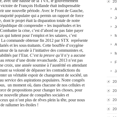
ue, avec une hausse de la TVA, le gouvernement
20
 victoire de François Hollande était indispensable
A
rir une nouvelle période. Avec le Front de Gauche,
majorité populaire qui a permis un rapport de force
J
, dont le projet était la disparation totale de notre
République dit comprendre « les inquiétudes et les
J
Combattre la crise, c’est d’abord ne pas faire payer
ux qui luttent pour l’emploi et les salaires, c’est
M
ays. La commande obtenue fin 2012 par STX représente
A
lariés et les sous-traitants. Cette bouffée d’oxygène
tour de la navale à l’initiative des communistes et,
M
bilités par l’Etat.
C’est la preuve qu’il
n’y a aucune
t au retour d’une droite revancharde. 2013 n’est pas
F
une croix, une année soumise à l’austérité en attendant
mant sa volonté de dépasser les contradictions du
J
nter un véritable espoir de changement de société, un
e au service des aspirations populaires. Notre congrès
20
nous, un moment où, dans chacune de nos cellules et
force de propositions pour changer les choses, pour
20
ne nouvelle phase de conquêtes sociales et
eux qui n’ont plus de rêves plein la tête, pour nous
20
e rallumer les étoiles !
20