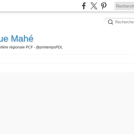
que Mahé
seillère régionale PCF - @printempsPDL