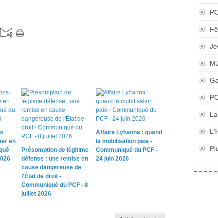
P
Fê
Je
M
Ga
PC
La
L'
os
Affaire Lyhanna : quand
mer en
la mobilisation paie -
Pl
qué
Présomption de légitime
Communiqué du PCF -
2026
défense : une remise en
24 juin 2026
cause dangereuse de
l'État de droit -
Communiqué du PCF - 8
juillet 2026