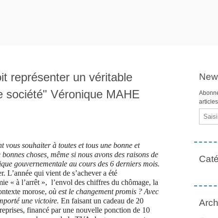
t représenter un véritable
News
e société" Véronique MAHE
Abonne
article
Email
t vous souhaiter à toutes et tous une bonne et
 bonnes choses, même si nous avons des raisons de
Caté
itique gouvernementale au cours des 6 derniers mois.
r. L’année qui vient de s’achever a été
ie « à l’arrêt », l’envol des chiffres du chômage, la
contexte morose,
où est le changement promis ? Avec
mporté une victoire.
En faisant un cadeau de 20
Arch
reprises, financé par une nouvelle ponction de 10