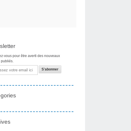
letter
z-vous pour être averti des nouveaux
s publiés.
gories
ives