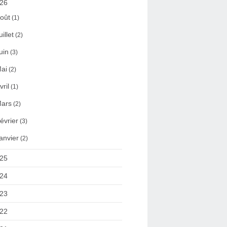
26
oût
(1)
uillet
(2)
uin
(3)
ai
(2)
vril
(1)
ars
(2)
évrier
(3)
anvier
(2)
25
24
23
22