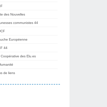
CF
te des Nouvelles
unesses communistes 44
JCF
uche Européenne
F 44
 Coopérative des Elu.es
Humanité
us de liens