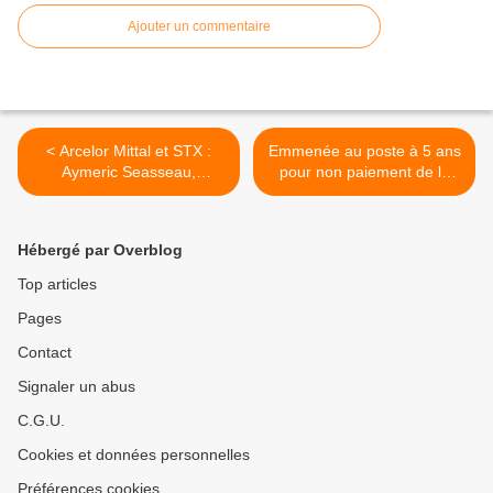
Ajouter un commentaire
< Arcelor Mittal et STX :
Emmenée au poste à 5 ans
Aymeric Seasseau,
pour non paiement de la
secrétaire départemental
cantine : « De la pure folie!
PCF 44
» >
Hébergé par Overblog
Top articles
Pages
Contact
Signaler un abus
C.G.U.
Cookies et données personnelles
Préférences cookies