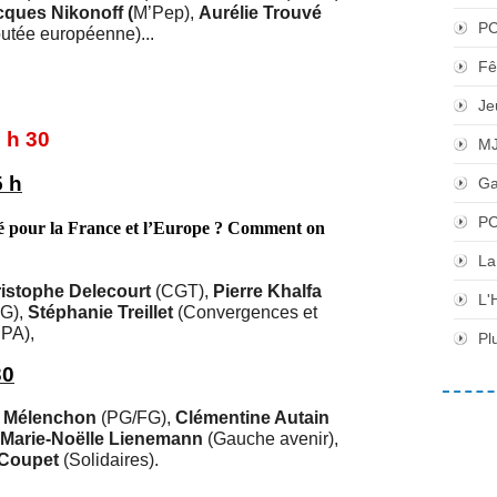
cques Nikonoff (
M’Pep),
Aurélie Trouvé
P
utée européenne)...
Fê
Je
 h 30
M
5 h
Ga
PC
rité pour la France et l’Europe ? Comment on
La
istophe Delecourt
(CGT),
Pierre Khalfa
L'
G),
Stéphanie Treillet
(Convergences et
PA),
Pl
30
c Mélenchon
(PG/FG),
Clémentine Autain
Marie-Noëlle Lienemann
(Gauche avenir),
 Coupet
(Solidaires).