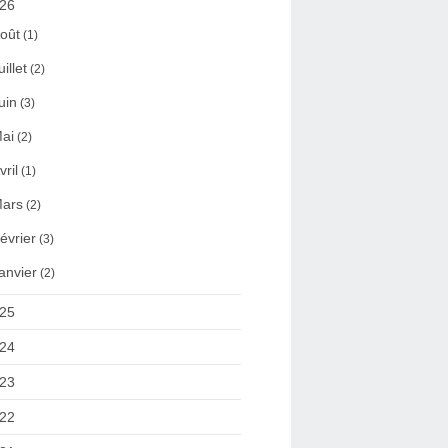
26
oût
(1)
uillet
(2)
uin
(3)
ai
(2)
vril
(1)
ars
(2)
évrier
(3)
anvier
(2)
25
24
23
22