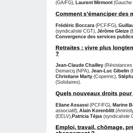
(GA/FG),
Laurent Mirmont
(Gauche 
Comment s’émanciper des 
Frédéric Boccara
(PCF/FG),
Guilla
(syndicaliste CGT),
Jérôme Gleize
(
Convergence des services publics
Retraites : vivre plus longte
?
Jean-Claude Chailley
(Résistances 
Demarcq (NPA),
Jean-Luc Gibelin
(
Christiane Marty
(Copernic),
Stéph
(Solidaires).
Quels nouveaux droits pour u
Eliane Assassi
(PCF/FG),
Marine B
associatif),
Alain Korenblitt
(Amnisty
(EELV),
Patricia Téjas
(syndicaliste
Emploi, travail, chômage, pr