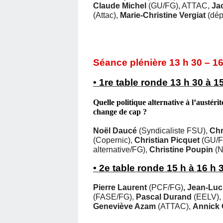
Claude Michel
(GU/FG), ATTAC,
Ja
(Attac),
Marie-Christine
Vergiat
(dép
Séance plénière 13 h 30 – 16
• 1re table ronde 13 h 30 à 1
Quelle politique alternative à l’austé
change de cap ?
Noël Daucé
(Syndicaliste FSU),
Chr
(Copernic),
Christian Picquet
(GU/F
alternative/FG),
Christine Poupin
(N
• 2e table ronde 15 h à 16 h 
Pierre Laurent
(PCF/FG)
, Jean-Lu
(FASE/FG),
Pascal Durand
(EELV),
Geneviève Azam
(ATTAC),
Annick