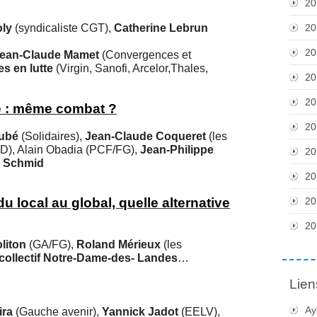
20
oly
(syndicaliste CGT),
Catherine Lebrun
20
20
ean-Claude Mamet
(Convergences et
es en lutte
(Virgin, Sanofi, Arcelor,Thales,
20
20
ie : même combat ?
20
Aubé
(Solidaires),
Jean-Claude Coqueret
(les
), Alain Obadia (PCF/FG),
Jean-Philippe
20
e Schmid
20
u local au global, quelle alternative
20
20
liton
(GA/FG),
Roland Mérieux
(les
collectif Notre-Dame-des-
Landes
…
Lien
Ay
ira
(Gauche avenir),
Yannick Jadot
(EELV),