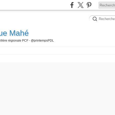
que Mahé
seillère régionale PCF - @printempsPDL