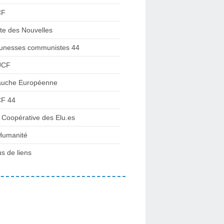
CF
te des Nouvelles
unesses communistes 44
JCF
uche Européenne
F 44
 Coopérative des Elu.es
Humanité
us de liens