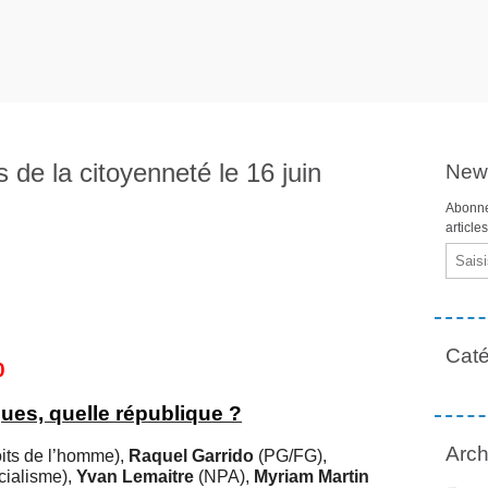
de la citoyenneté le 16 juin
News
Abonne
article
Email
Caté
0
ues, quelle république ?
Arch
oits de l’homme),
Raquel Garrido
(PG/FG),
cialisme),
Yvan
Lemaitre
(NPA),
Myriam Martin