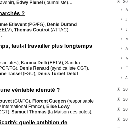
20
avenir),
Edwy
Plenel
(journaliste)…
A
marchés ?
J
ume Etievent
(PG/FG),
Denis Durand
J
EELV),
Thomas Coutrot
(ATTAC),
.
M
mps, faut-il travailler plus longtemps
A
M
sociales),
Karima Delli (EELV)
, Sandra
PCF/FG),
Denis Renard
(syndicaliste CGT),
F
ane Tassel
(FSU),
Denis
Turbet-Delof
J
ne véritable identité ?
20
20
ouvet
(GU/FG),
Florent Guegen
(responsable
 International France),
Elise Lowy
20
 CGT),
Samuel Thomas
(la Maison des potes).
20
écarité: quelle ambition de