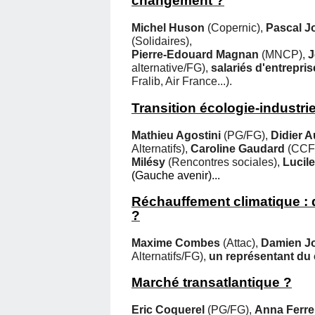
changement ?
Michel Huson
(Copernic),
Pascal J
(Solidaires),
Pierre-Edouard Magnan
(MNCP),
J
alternative/FG),
salariés d'entrepris
Fralib, Air France...).
Transition écologie-industr
Mathieu Agostini
(PG/FG),
Didier 
Alternatifs),
Caroline Gaudard
(CCFD
Milésy
(Rencontres sociales),
Lucil
(Gauche avenir)...
Réchauffement climatique : d
?
Maxime Combes
(Attac),
Damien Jo
Alternatifs/FG),
un
représentant du 
Marché transatlantique ?
Eric Coquerel
(PG/FG),
Anna Ferre