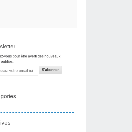
letter
z-vous pour être averti des nouveaux
s publiés.
gories
ives