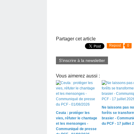
Partager cet article
Repost
0
S'inscrire à la newsletter
Vous aimerez aussi :
Ne laissons pas n
Ceuta : protéger les
forêts se transfor
vies, réfuter le chantage
brasier - Communi
et les mensonges -
du PCF - 17 juillet 
Communiqué de presse