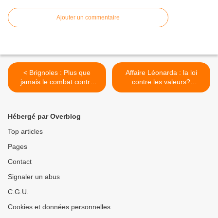
Ajouter un commentaire
< Brignoles : Plus que
Affaire Léonarda : la loi
jamais le combat contre
contre les valeurs?
l’extrême-droite continue
communiqué du Réseau
(Pascal Savoldelli - PCF)
Ecole FDG >
Hébergé par Overblog
Top articles
Pages
Contact
Signaler un abus
C.G.U.
Cookies et données personnelles